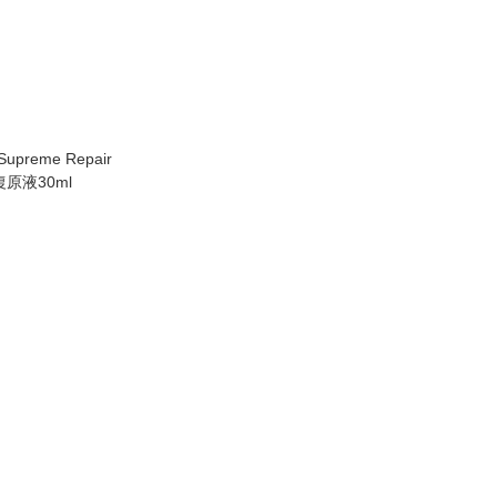
 Supreme Repair
復原液30ml