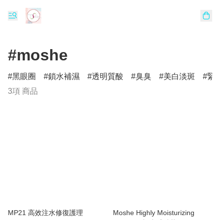
#moshe
黑眼圈
鎖水補濕
透明質酸
臭臭
美白淡斑
緊
3項 商品
MP21 高效注水修復護理
Moshe Highly Moisturizing