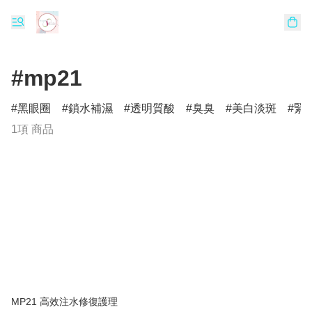
#mp21
黑眼圈
鎖水補濕
透明質酸
臭臭
美白淡斑
緊
1項 商品
MP21 高效注水修復護理