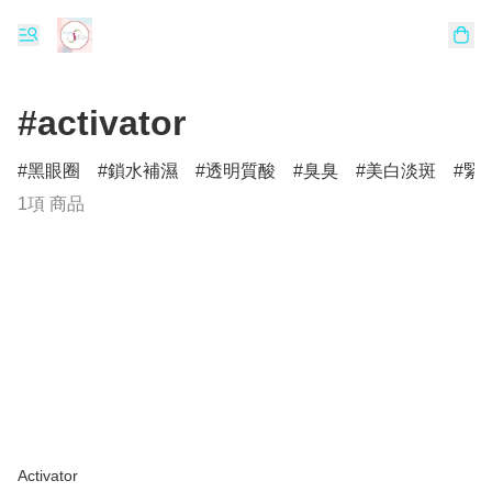
#activator
黑眼圈
鎖水補濕
透明質酸
臭臭
美白淡斑
緊
1項 商品
Activator