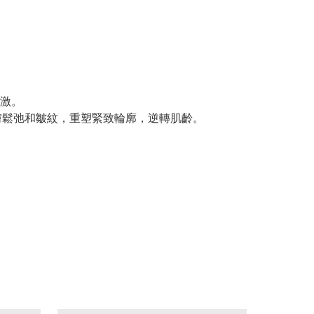
激。
膚鬆弛和皺紋，重塑緊致輪廓，逆轉肌齡。