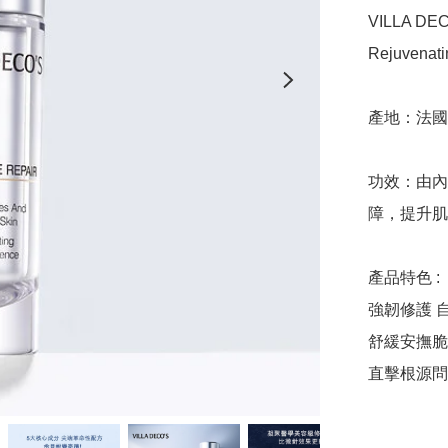
VILLA DE
Rejuvenati
產地：法國

功效：由內
障，提升肌
產品特色 :

強韌修護 自
舒緩安撫脆
直擊根源問