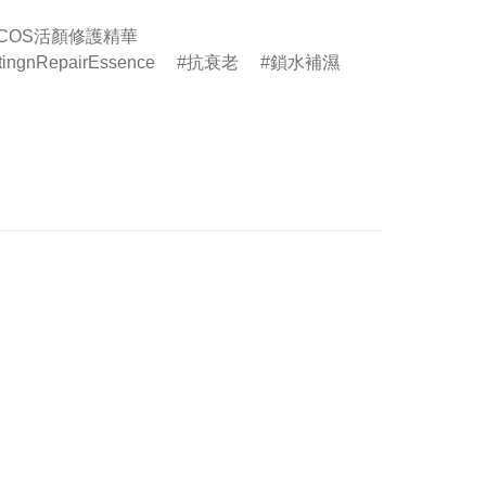
DECOS活顏修護精華
tingnRepairEssence
抗衰老
鎖水補濕