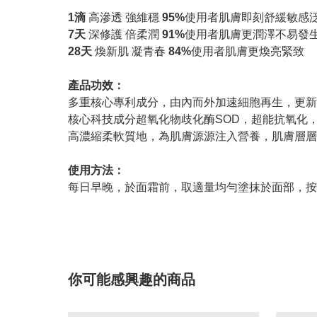
1滴
高滲透 強維穩
95%
使用者肌膚即刻舒緩敏感
7天
深修護 倍柔潤
91%
使用者肌膚更潤澤不易發
28天
煥新肌 凝青春
84%
使用者肌膚更煥亮緊致
產品功效：
多重核心專利成分，由內而外加速細胞再生，更新
核心科技成分超氧化物歧化酶SOD，超能抗氧化
高濃縮柔軟質地，為肌膚源源注入營養，肌膚層層
使用方法：
每日早晚，於面霜前，取適量均勻塗抹於面部，
你可能感興趣的商品