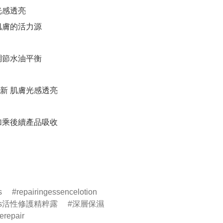
感透亮 

膚的活力源 

節水油平衡 

 肌膚光感透亮 

乘後續產品吸收 

s
repairingessencelotion
ecos活性修護精粹露
深層保濕
erepair