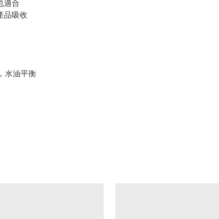
也適合
續產品吸收
，水油平衡