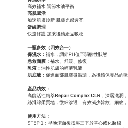
高效補水 調節水油平衡
亮肌賦活
加速肌膚煥新 肌膚光感透亮
舒緩調理
快速修護 加乘後續產品吸收
一瓶多效（四效合一）
保濕水：
補水，調節PH值至弱酸性狀態
急救面膜：
補水、舒緩、修復
乳液：
油性肌膚的輕薄乳液
肌底液
：促進面部肌膚微循環，為後續保養品的吸
產品功效：
高能活性精萃
Repair Complex CLR
，深層滋潤，
絲滑綿柔質地，微細滲透，有效減少幹紋、細紋，
使用方法：
STEP 1：早晚潔面後按壓三下於掌心或化妝棉