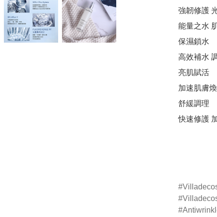
強韌修護 光
能量之水 肌
保濕鎖水 

高效補水 調
亮肌賦活 

加速肌膚煥新
舒緩調理 

快速修護 加
Villadeco
Villad
Antiwrinkl