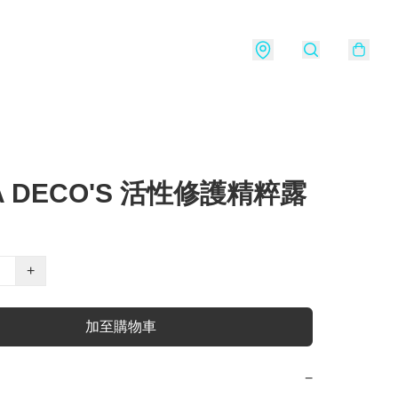
LA DECO'S 活性修護精粹露
+
加至購物車
−