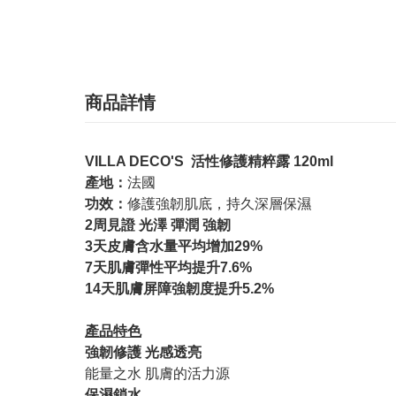
商品詳情
VILLA DECO'S 活性修護精粹露 120ml
產地：
法國
功效：
修護強韌肌底，持久深層保濕
2周見證 光澤 彈潤 強韌
3天皮膚含水量平均增加29%
7天肌膚彈性平均提升7.6%
14天肌膚屏障強韌度提升5.2%
產品特色
強韌修護 光感透亮
能量之水 肌膚的活力源
保濕鎖水