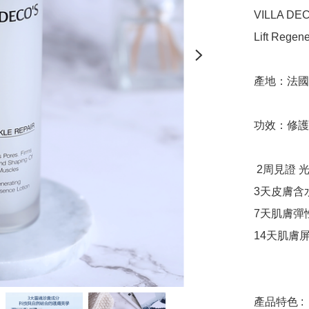
VILLA DE
Lift Regene
產地：法國

功效：修護
 2周見證 光澤 彈潤 強韌

3天皮膚含
7天肌膚彈性
14天肌膚屏
產品特色 :
