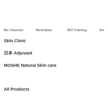
Bio Cleanser
Neutralizer
BIO Calming
Activ
Skin Clinic
日本 Adjuvant
MOSHE Natural Skin care
All Products